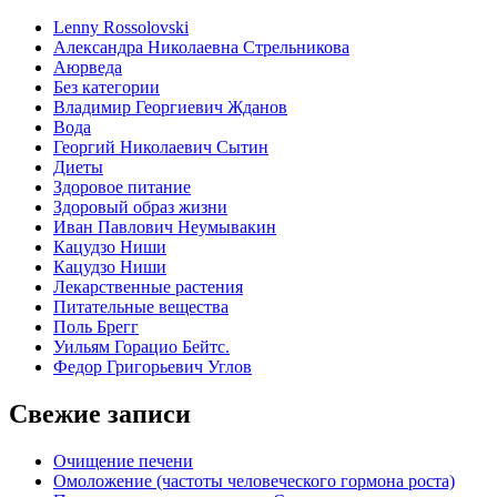
Lenny Rossolovski
Александра Николаевна Стрельникова
Аюрведа
Без категории
Владимир Георгиевич Жданов
Вода
Георгий Николаевич Сытин
Диеты
Здоровое питание
Здоровый образ жизни
Иван Павлович Неумывакин
Кацудзо Ниши
Кацудзо Ниши
Лекарственные растения
Питательные вещества
Поль Брегг
Уильям Горацио Бейтс.
Федор Григорьевич Углов
Свежие записи
Очищение печени
Омоложение (частоты человеческого гормона роста)