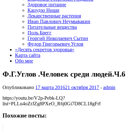
Здоровое питание
Кацудзо Ниши
Лекарственные растения
Иван Павлович Неумывакин
Питательные вещества
Поль Брегг
Георгий Николаевич Сытин
Федор Григорьевич Углов
«Десять секретов здоровья»
Карта сайта
Обо мне
Ф.Г.Углов .Человек среди людей.Ч.6
Опубликовано
17 марта 2016
21 октября 2017
-
admin
https://youtu.be/V2p-Pebk-LQ?
list=PLLu4oZrJZg8PXeO_R6j0Gi7D8CL18gFrf
Похожие посты: