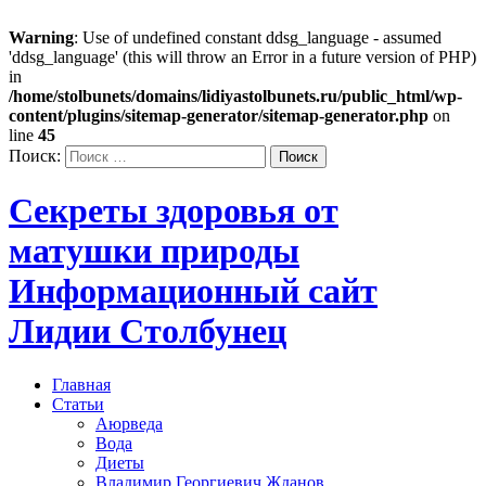
Warning
: Use of undefined constant ddsg_language - assumed
'ddsg_language' (this will throw an Error in a future version of PHP)
in
/home/stolbunets/domains/lidiyastolbunets.ru/public_html/wp-
content/plugins/sitemap-generator/sitemap-generator.php
on
line
45
Поиск:
Секреты здоровья от
матушки природы
Информационный сайт
Лидии Столбунец
Главная
Статьи
Аюрведа
Вода
Диеты
Владимир Георгиевич Жданов