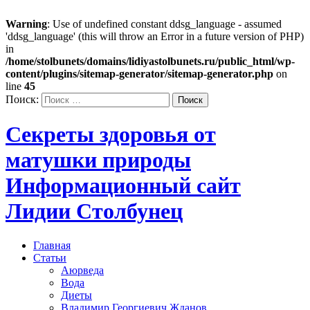
Warning
: Use of undefined constant ddsg_language - assumed
'ddsg_language' (this will throw an Error in a future version of PHP)
in
/home/stolbunets/domains/lidiyastolbunets.ru/public_html/wp-
content/plugins/sitemap-generator/sitemap-generator.php
on
line
45
Поиск:
Секреты здоровья от
матушки природы
Информационный сайт
Лидии Столбунец
Главная
Статьи
Аюрведа
Вода
Диеты
Владимир Георгиевич Жданов