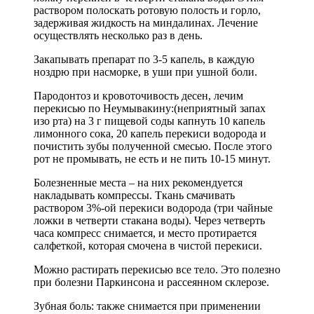
раствором полоскать ротовую полость и горло,
задерживая жидкость на миндалинах. Лечение
осуществлять несколько раз в день.
Закапывать препарат по 3-5 капель, в каждую
ноздрю при насморке, в уши при ушной боли.
Пародонтоз и кровоточивость десен, лечим
перекисью по Неумывакину:(неприятный запах
изо рта) на 3 г пищевой соды капнуть 10 капель
лимонного сока, 20 капель перекиси водорода и
почистить зубы полученной смесью. После этого
рот не промывать, не есть и не пить 10-15 минут.
Болезненные места – на них рекомендуется
накладывать компрессы. Ткань смачивать
раствором 3%-ой перекиси водорода (три чайные
ложки в четверти стакана воды). Через четверть
часа компресс снимается, и место протирается
салфеткой, которая смочена в чистой перекиси.
Можно растирать перекисью все тело. Это полезно
при болезни Паркинсона и рассеянном склерозе.
Зубная боль: также снимается при применении