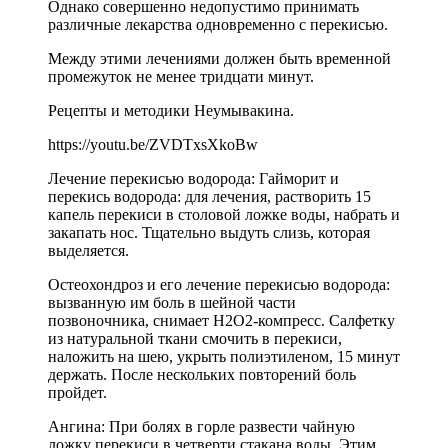
Однако совершенно недопустимо принимать
различные лекарства одновременно с перекисью.
Между этими лечениями должен быть временной
промежуток не менее тридцати минут.
Рецепты и методики Неумывакина.
https://youtu.be/ZVDTxsXkoBw
Лечение перекисью водорода: Гайморит и
перекись водорода: для лечения, растворить 15
капель перекиси в столовой ложке воды, набрать и
закапать нос. Тщательно выдуть слизь, которая
выделяется.
Остеохондроз и его лечение перекисью водорода:
вызванную им боль в шейной части
позвоночника, снимает Н2О2-компресс. Салфетку
из натуральной ткани смочить в перекиси,
наложить на шею, укрыть полиэтиленом, 15 минут
держать. После нескольких повторений боль
пройдет.
Ангина: При болях в горле развести чайную
ложку перекиси в четверти стакана воды. Этим