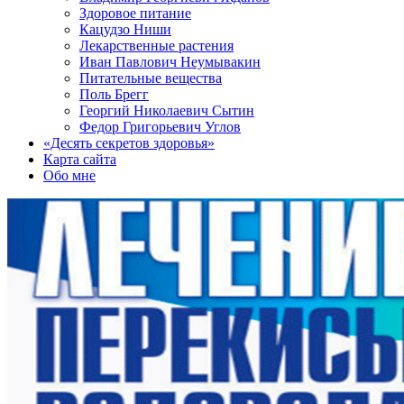
Здоровое питание
Кацудзо Ниши
Лекарственные растения
Иван Павлович Неумывакин
Питательные вещества
Поль Брегг
Георгий Николаевич Сытин
Федор Григорьевич Углов
«Десять секретов здоровья»
Карта сайта
Обо мне