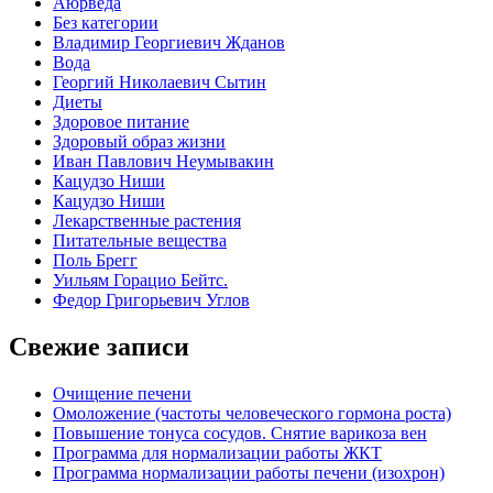
Аюрведа
Без категории
Владимир Георгиевич Жданов
Вода
Георгий Николаевич Сытин
Диеты
Здоровое питание
Здоровый образ жизни
Иван Павлович Неумывакин
Кацудзо Ниши
Кацудзо Ниши
Лекарственные растения
Питательные вещества
Поль Брегг
Уильям Горацио Бейтс.
Федор Григорьевич Углов
Свежие записи
Очищение печени
Омоложение (частоты человеческого гормона роста)
Повышение тонуса сосудов. Снятие варикоза вен
Программа для нормализации работы ЖКТ
Программа нормализации работы печени (изохрон)