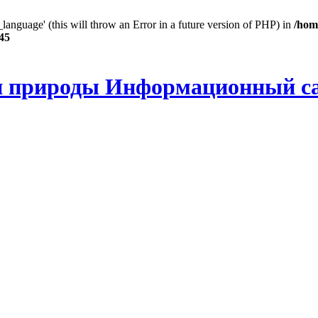
anguage' (this will throw an Error in a future version of PHP) in
/hom
45
и природы Информационный с