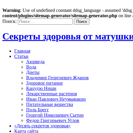
Warning
: Use of undefined constant ddsg_language - assumed 'ddsg_l
content/plugins/sitemap-generator/sitemap-generator.php
on line
Поиск:
Секреты здоровья от матушк
Главная
Статьи
Аюрведа
Вода
Диеты
Владимир Георгиевич Жданов
Здоровое питание
Кацудзо Ниши
Лекарственные растения
Иван Павлович Неумывакин
Питательные вещества
Поль Брегг
Георгий Николаевич Сытин
Федор Григорьевич Углов
«Десять секретов здоровья»
Карта сайта