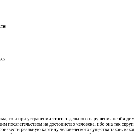
ся
ься.
ма, то и при устранении этого отдельного нарушения необходи
м посягательством на достоинство человека, ибо она так скрупул
произвести реальную картину человеческого существа такой, как