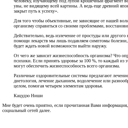
человеку, изучающему под лупой крошечный фрагмент в
увы, не видящему всей картины. А ведь еще древний япо
закрыт путь к успеху».
Для того чтобы объективные, не зависящие от нашей воли
организму справиться со своими проблемами, восстанови
Действительно, ведь излечение от простуды или другого
помощи лекарств мы лишь подавляем симптомы болезни, те
будет ждать новой возможности выйти наружу.
От чего же зависит жизнеспособность организма? Что опр
психики. Если принять здоровье за 100 %, то каждый из э
могут обеспечить жизнеспособность всего организма.
Различные оздоровительные системы предлагают лечение
диетология, лечение дыханием, водолечение или разнооб
целом, помогая четырем элементам здоровья.
Кацудзо Ниши
Мне будет очень приятно, если прочитанная Вами информация, 
социальный сетей далее.