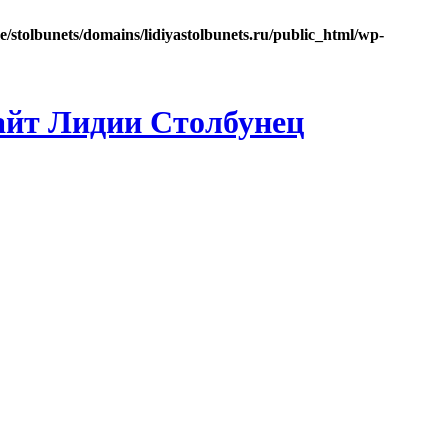
e/stolbunets/domains/lidiyastolbunets.ru/public_html/wp-
айт Лидии Столбунец