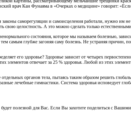
еликой картины, рассматривающему мельчайшие трещинки краск
нский врач Кан Фунаяма в «Очерках о медицине» говорит: «Если 
 законы саморегуляции и самоисцеления работали, нужно им не п
ть свою целостность. А это можно сделать только естественным
 ненормального состояния, которое мы называем болезнью, зав
м самым глубже загоняя саму болезнь. Не устраняя причин, пор
еделяет его здоровье? Здоровье зависит от четырех первостепенн
тих элементов отвечает за 25 % здоровья. Любой из этих элемент
 отдельных органов тела, пытаясь таким образом решить глоба
разные лечебные гимнастики. Система здоровья исповедует глоб
будет полезной для Вас. Если Вы захотите поделиться с Вашими