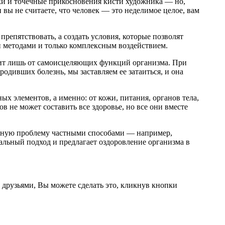
и и точечные прикосновения кисти художника — но,
вы не считаете, что человек — это неделимое целое, вам
репятствовать, а создать условия, которые позволят
и методами и только комплексным воздействием.
исит лишь от самоисцеляющих функций организма. При
одивших болезнь, мы заставляем ее затаиться, и она
ых элементов, а именно: от кожи, питания, органов тела,
ов не может составить все здоровье, но все они вместе
льную проблему частными способами — например,
альный подход и предлагает оздоровление организма в
 друзьями, Вы можете сделать это, кликнув кнопки