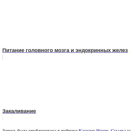
Питание головного мозга и эндокринных желез
Закаливание
Запись была опубликована в рубрике
Кацудзо Ниши
.
Ссылка
на