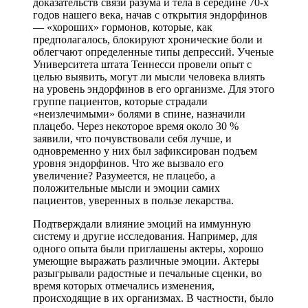
доказательств связи разума и тела в середине 70-х
годов нашего века, начав с открытия эндорфинов
— «хороших» гормонов, которые, как
предполагалось, блокируют хронические боли и
облегчают определенные типы депрессий. Ученые
Университета штата Теннесси провели опыт с
целью выявить, могут ли мысли человека влиять
на уровень эндорфинов в его организме. Для этого
группе пациентов, которые страдали
«неизлечимыми» болями в спине, назначили
плацебо. Через некоторое время около 30 %
заявили, что почувствовали себя лучше, и
одновременно у них был зафиксирован подъем
уровня эндорфинов. Что же вызвало его
увеличение? Разумеется, не плацебо, а
положительные мысли и эмоции самих
пациентов, уверенных в пользе лекарства.
Подтверждали влияние эмоций на иммунную
систему и другие исследования. Например, для
одного опыта были приглашены актеры, хорошо
умеющие выражать различные эмоции. Актеры
разыгрывали радостные и печальные сценки, во
время которых отмечались изменения,
происходящие в их организмах. В частности, было