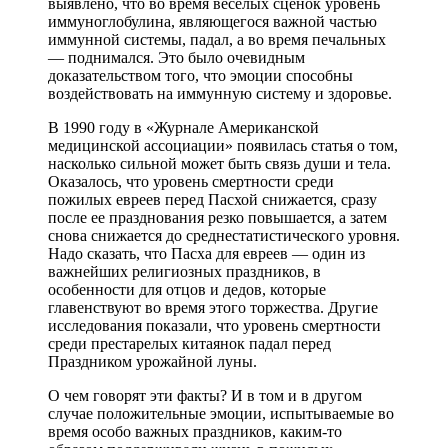
выявлено, что во время веселых сценок уровень
иммуноглобулина, являющегося важной частью
иммунной системы, падал, а во время печальных
— поднимался. Это было очевидным
доказательством того, что эмоции способны
воздействовать на иммунную систему и здоровье.
В 1990 году в «Журнале Американской
медицинской ассоциации» появилась статья о том,
насколько сильной может быть связь души и тела.
Оказалось, что уровень смертности среди
пожилых евреев перед Пасхой снижается, сразу
после ее празднования резко повышается, а затем
снова снижается до среднестатистического уровня.
Надо сказать, что Пасха для евреев — один из
важнейших религиозных праздников, в
особенности для отцов и дедов, которые
главенствуют во время этого торжества. Другие
исследования показали, что уровень смертности
среди престарелых китаянок падал перед
Праздником урожайной луны.
О чем говорят эти факты? И в том и в другом
случае положительные эмоции, испытываемые во
время особо важных праздников, каким-то