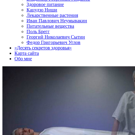
Здоровое питание
Кацудзо Ниши
Лекарственные растения
Иван Павлович Неумывакин
Питательные вещества
Поль Брегг
Георгий Николаевич Сытин
Федор Григорьевич Углов
«Десять секретов здоровья»
Карта сайта
Обо мне