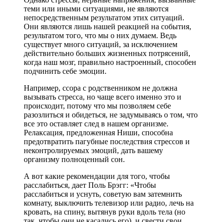
теми или иными ситуациями, не являются
непосредственным результатом этих ситуаций.
Они являются лишь нашей реакцией на события,
результатом того, что мы о них думаем. Ведь
существует много ситуаций, за исключением
действительно больших жизненных потрясений,
когда наш мозг, правильно настроенный, способен
подчинить себе эмоции.
Например, ссора с родственником не должна
вызывать стресса, но чаще всего именно это и
происходит, потому что мы позволяем себе
разозлиться и обидеться, не задумываясь о том, что
все это оставляет след в нашем организме.
Релаксация, предложенная Ниши, способна
предотвратить пагубные последствия стрессов и
неконтролируемых эмоций, дать вашему
организму полноценный сон.
А вот какие рекомендации для того, чтобы
расслабиться, дает Поль Брэгг: «Чтобы
расслабиться и уснуть, советую вам затемнить
комнату, выключить телевизор или радио, лечь на
кровать, на спину, вытянув руки вдоль тела (но
так, чтобы они не касались его), и свести свои