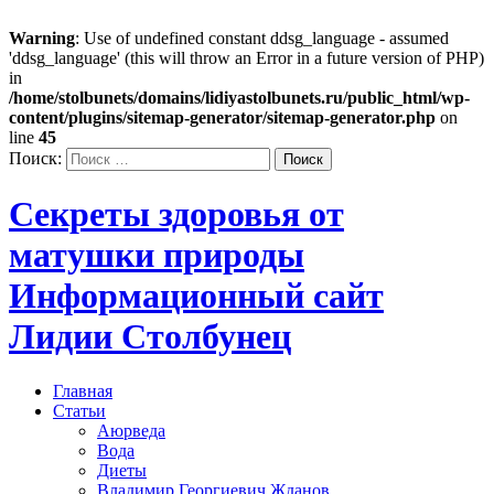
Warning
: Use of undefined constant ddsg_language - assumed
'ddsg_language' (this will throw an Error in a future version of PHP)
in
/home/stolbunets/domains/lidiyastolbunets.ru/public_html/wp-
content/plugins/sitemap-generator/sitemap-generator.php
on
line
45
Поиск:
Секреты здоровья от
матушки природы
Информационный сайт
Лидии Столбунец
Главная
Статьи
Аюрведа
Вода
Диеты
Владимир Георгиевич Жданов