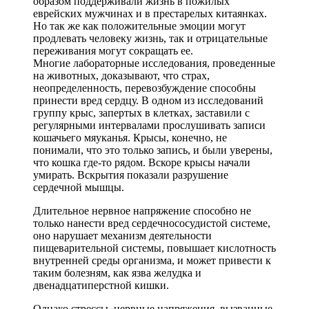
образом поддерживали жизнь в пожилых
еврейских мужчинах и в престарелых китаянках.
Но так же как положительные эмоции могут
продлевать человеку жизнь, так и отрицательные
переживания могут сокращать ее.
Многие лабораторные исследования, проведенные
на животных, доказывают, что страх,
неопределенность, перевозбуждение способны
принести вред сердцу. В одном из исследований
группу крыс, запертых в клетках, заставили с
регулярными интервалами прослушивать записи
кошачьего мяуканья. Крысы, конечно, не
понимали, что это только запись, и были уверены,
что кошка где-то рядом. Вскоре крысы начали
умирать. Вскрытия показали разрушение
сердечной мышцы.
Длительное нервное напряжение способно не
только нанести вред сердечнососудистой системе,
оно нарушает механизм деятельности
пищеварительной системы, повышает кислотность
внутренней среды организма, и может привести к
таким болезням, как язва желудка и
двенадцатиперстной кишки.
Однако стрессы, нервные напряжения, вызванные