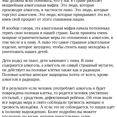
Мы должны ясно понимать, что у нас в стране работает
мощнейшая алкогольная мафия. Это люди, которые
производят алкоголь, в частности пиво. Это люди, которые
торгуют алкоголем. Это люди, которые прикрывают это всё,
имея свой процент от этого спаивания нации.
И вообще говоря, эта алкогольная мафия начала потихоньку
терять свои позиции в нашей стране. Были приняты очень
мощные ограничительные меры по отношению к алкоголю, в
том числе и к пиву. А пиво это самое страшное алкогольное
изделие, которое запущено, чтобы споить нашу молодёжь и
уничтожить наших детей.
Дети водку не пьют, дети начинают с пива. В пиве
содержится алкоголь, а алкоголь он самый страшный мутаген,
он действует на половые клетки также как и радиация.
Половые клетки женские защищены почти от всего, кроме
алкоголя и радиации.
И в результате если человек употребляет алкоголь и будет
повреждена половая клетка, то родится человек умственно
отсталый, с уродством, дефективный ребёнок. Об этом знали
все народы мира и свято соблюдали трезвость женщин и
трезвость молодёжи. А если это не соблюдается, то нация идёт
к полному вырождению. Более подробно вы можете
послушать по видео, которое представлено далее.