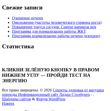
Свежие записи
Очищение печени
Омоложение (частоты человеческого гормона роста)
Повышение тонуса сосудов. Снятие варикоза вен
Программа для нормализации работы ЖКТ
Программа нормализации работы печени (изохрон)
Статистика
КЛИКНИ ЗЕЛЁНУЮ КНОПКУ В ПРАВОМ
НИЖНЕМ УГЛУ — ПРОЙДИ ТЕСТ НА
ЭНЕРГИЮ
Все права защищены. © 2026
Секреты здоровья от матушки
природы Информационный сайт Лидии Столбунец
- .
Шаблоны сайтов
&
Форум WordPress
Наверх