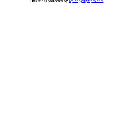
This site is protected by
wp-copyrightpro.com