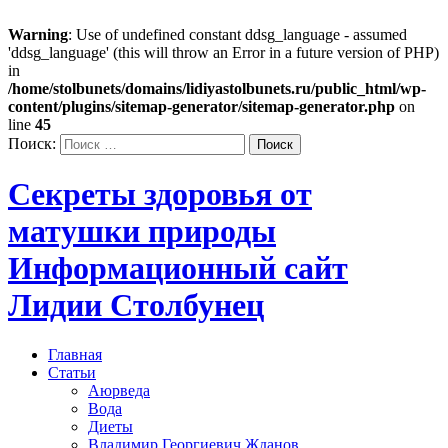
Warning
: Use of undefined constant ddsg_language - assumed
'ddsg_language' (this will throw an Error in a future version of PHP)
in
/home/stolbunets/domains/lidiyastolbunets.ru/public_html/wp-
content/plugins/sitemap-generator/sitemap-generator.php
on
line
45
Поиск:
Секреты здоровья от
матушки природы
Информационный сайт
Лидии Столбунец
Главная
Статьи
Аюрведа
Вода
Диеты
Владимир Георгиевич Жданов