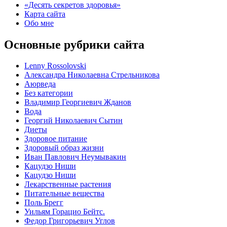
«Десять секретов здоровья»
Карта сайта
Обо мне
Основные рубрики сайта
Lenny Rossolovski
Александра Николаевна Стрельникова
Аюрведа
Без категории
Владимир Георгиевич Жданов
Вода
Георгий Николаевич Сытин
Диеты
Здоровое питание
Здоровый образ жизни
Иван Павлович Неумывакин
Кацудзо Ниши
Кацудзо Ниши
Лекарственные растения
Питательные вещества
Поль Брегг
Уильям Горацио Бейтс.
Федор Григорьевич Углов