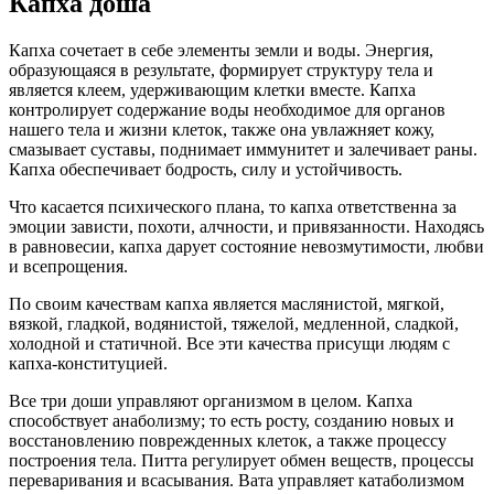
Капха доша
Капха сочетает в себе элементы земли и воды. Энергия,
образующаяся в результате, формирует структуру тела и
является клеем, удерживающим клетки вместе. Капха
контролирует содержание воды необходимое для органов
нашего тела и жизни клеток, также она увлажняет кожу,
смазывает суставы, поднимает иммунитет и залечивает раны.
Капха обеспечивает бодрость, силу и устойчивость.
Что касается психического плана, то капха ответственна за
эмоции зависти, похоти, алчности, и привязанности. Находясь
в равновесии, капха дарует состояние невозмутимости, любви
и всепрощения.
По своим качествам капха является маслянистой, мягкой,
вязкой, гладкой, водянистой, тяжелой, медленной, сладкой,
холодной и статичной. Все эти качества присущи людям с
капха-конституцией.
Все три доши управляют организмом в целом. Капха
способствует анаболизму; то есть росту, созданию новых и
восстановлению поврежденных клеток, а также процессу
построения тела. Питта регулирует обмен веществ, процессы
переваривания и всасывания. Вата управляет катаболизмом