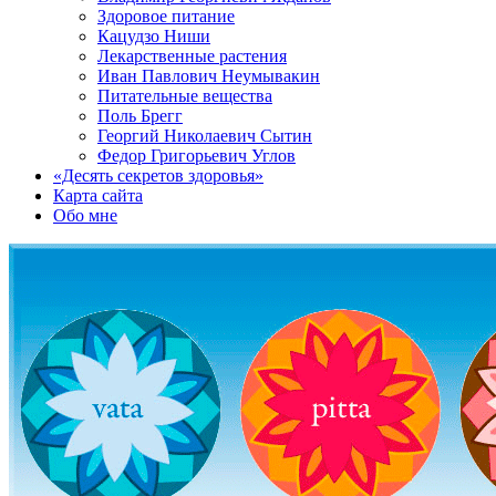
Здоровое питание
Кацудзо Ниши
Лекарственные растения
Иван Павлович Неумывакин
Питательные вещества
Поль Брегг
Георгий Николаевич Сытин
Федор Григорьевич Углов
«Десять секретов здоровья»
Карта сайта
Обо мне