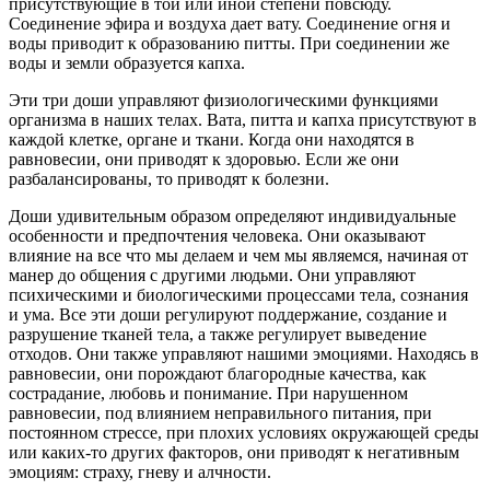
присутствующие в той или иной степени повсюду.
Соединение эфира и воздуха дает вату. Соединение огня и
воды приводит к образованию питты. При соединении же
воды и земли образуется капха.
Эти три доши управляют физиологическими функциями
организма в наших телах. Вата, питта и капха присутствуют в
каждой клетке, органе и ткани. Когда они находятся в
равновесии, они приводят к здоровью. Если же они
разбалансированы, то приводят к болезни.
Доши удивительным образом определяют индивидуальные
особенности и предпочтения человека. Они оказывают
влияние на все что мы делаем и чем мы являемся, начиная от
манер до общения с другими людьми. Они управляют
психическими и биологическими процессами тела, сознания
и ума. Все эти доши регулируют поддержание, создание и
разрушение тканей тела, а также регулирует выведение
отходов. Они также управляют нашими эмоциями. Находясь в
равновесии, они порождают благородные качества, как
сострадание, любовь и понимание. При нарушенном
равновесии, под влиянием неправильного питания, при
постоянном стрессе, при плохих условиях окружающей среды
или каких-то других факторов, они приводят к негативным
эмоциям: страху, гневу и алчности.