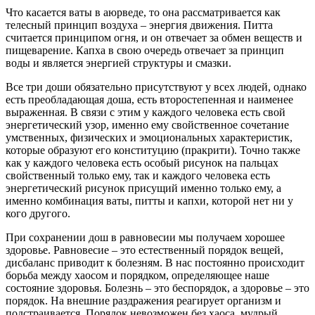
Что касается ваты в аюрведе, то она рассматривается как
телесный принцип воздуха – энергия движения. Питта
считается принципом огня, и он отвечает за обмен веществ и
пищеварение. Капха в свою очередь отвечает за принцип
воды и является энергией структуры и смазки.
Все три доши обязательно присутствуют у всех людей, однако
есть преобладающая доша, есть второстепенная и наименее
выраженная. В связи с этим у каждого человека есть свой
энергетический узор, именно ему свойственное сочетание
умственных, физических и эмоциональных характеристик,
которые образуют его конституцию (пракрити). Точно также
как у каждого человека есть особый рисунок на пальцах
свойственный только ему, так и каждого человека есть
энергетический рисунок присущий именно только ему, а
именно комбинация ваты, питты и капхи, которой нет ни у
кого другого.
При сохранении дош в равновесии мы получаем хорошее
здоровье. Равновесие – это естественный порядок вещей,
дисбаланс приводит к болезням. В нас постоянно происходит
борьба между хаосом и порядком, определяющее наше
состояние здоровья. Болезнь – это беспорядок, а здоровье – это
порядок. На внешние раздражения реагирует организм и
подстраивается. Порядок невозможен без хаоса, мудрый