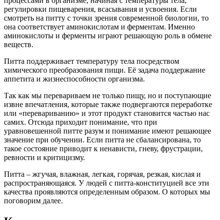
процессами в организме, начиная с температуры тела,
регулировки пищеварения, всасывания и усвоения. Если
смотреть на питту с точки зрения современной биологии, то
она соответствует аминокислотам и ферментам. Именно
аминокислоты и ферменты играют решающую роль в обмене
веществ.
Питта поддерживает температуру тела посредством
химического преобразования пищи. Её задача поддержание
аппетита и жизнеспособности организма.
Так как мы перевариваем не только пищу, но и поступающие
извне впечатления, которые также подвергаются переработке
или «перевариванию» и этот продукт становится частью нас
самих. Отсюда приходит понимание, что при
уравновешенной питте разум и понимание имеют решающее
значение при обучении. Если питта не сбалансирована, то
такое состояние приводит к ненависти, гневу, фрустрации,
ревности и критицизму.
Питта – жгучая, влажная, легкая, горячая, резкая, кислая и
распространяющаяся. У людей с питта-конституцией все эти
качества проявляются определенным образом. О которых мы
поговорим далее.