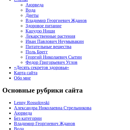
Аюрведа
Вода
Диеты
Владимир Георгиевич Жданов
Здоровое питание
Кацудзо Ниши
Лекарственные растения
Иван Павлович Неумывакин
Питательные вещества
Поль Брегг
Георгий Николаевич Сытин
Федор Григорьевич Углов
«Десять секретов здоровья»
Карта сайта
Обо мне
Основные рубрики сайта
Lenny Rossolovski
Александра Николаевна Стрельникова
Аюрведа
Без категории
Владимир Георгиевич Жданов
Вода