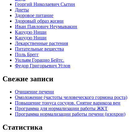
Георгий Николаевич Сытин
Диеты
Здоровое питание
Здоровый образ жизни
Иван Павлович Неумывакин
Кацудзо Ниши
Кацудзо Ниши
Лекарственные растения
Питательные вещества
Поль Брегг
Уильям Горацио Бейтс.
Федор Григорьевич Углов
Свежие записи
Очищение печени
Омоложение (частоты человеческого гормона роста)
Повышение тонуса сосудов. Снятие варикоза вен
Программа для нормализации работы ЖКТ
Программа нормализации работы печени (изохрон)
Статистика