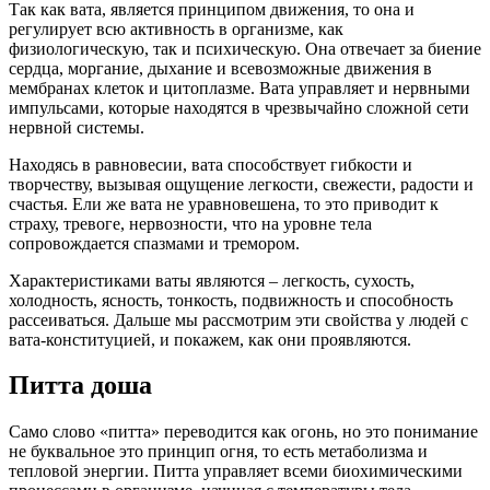
Так как вата, является принципом движения, то она и
регулирует всю активность в организме, как
физиологическую, так и психическую. Она отвечает за биение
сердца, моргание, дыхание и всевозможные движения в
мембранах клеток и цитоплазме. Вата управляет и нервными
импульсами, которые находятся в чрезвычайно сложной сети
нервной системы.
Находясь в равновесии, вата способствует гибкости и
творчеству, вызывая ощущение легкости, свежести, радости и
счастья. Ели же вата не уравновешена, то это приводит к
страху, тревоге, нервозности, что на уровне тела
сопровождается спазмами и тремором.
Характеристиками ваты являются – легкость, сухость,
холодность, ясность, тонкость, подвижность и способность
рассеиваться. Дальше мы рассмотрим эти свойства у людей с
вата-конституцией, и покажем, как они проявляются.
Питта доша
Само слово «питта» переводится как огонь, но это понимание
не буквальное это принцип огня, то есть метаболизма и
тепловой энергии. Питта управляет всеми биохимическими