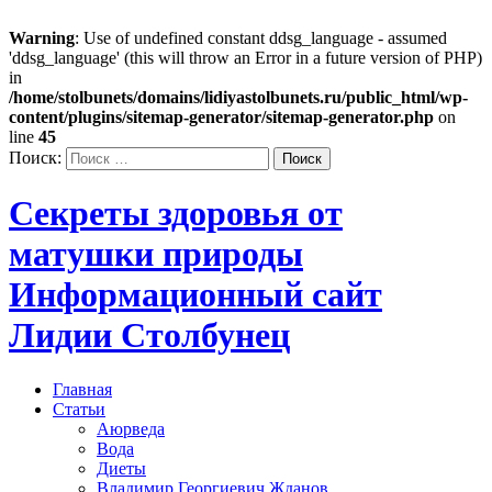
Warning
: Use of undefined constant ddsg_language - assumed
'ddsg_language' (this will throw an Error in a future version of PHP)
in
/home/stolbunets/domains/lidiyastolbunets.ru/public_html/wp-
content/plugins/sitemap-generator/sitemap-generator.php
on
line
45
Поиск:
Секреты здоровья от
матушки природы
Информационный сайт
Лидии Столбунец
Главная
Статьи
Аюрведа
Вода
Диеты
Владимир Георгиевич Жданов