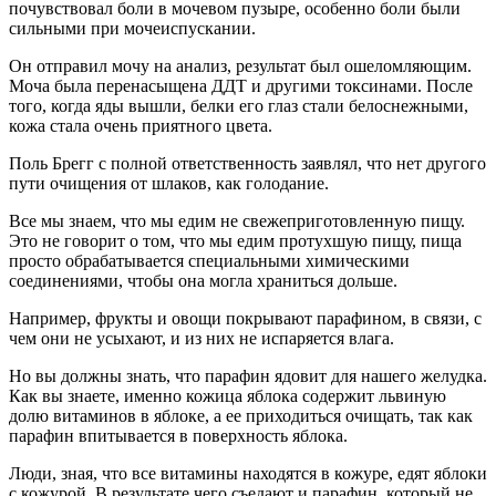
почувствовал боли в мочевом пузыре, особенно боли были
сильными при мочеиспускании.
Он отправил мочу на анализ, результат был ошеломляющим.
Моча была перенасыщена ДДТ и другими токсинами. После
того, когда яды вышли, белки его глаз стали белоснежными,
кожа стала очень приятного цвета.
Поль Брегг с полной ответственность заявлял, что нет другого
пути очищения от шлаков, как голодание.
Все мы знаем, что мы едим не свежеприготовленную пищу.
Это не говорит о том, что мы едим протухшую пищу, пища
просто обрабатывается специальными химическими
соединениями, чтобы она могла храниться дольше.
Например, фрукты и овощи покрывают парафином, в связи, с
чем они не усыхают, и из них не испаряется влага.
Но вы должны знать, что парафин ядовит для нашего желудка.
Как вы знаете, именно кожица яблока содержит львиную
долю витаминов в яблоке, а ее приходиться очищать, так как
парафин впитывается в поверхность яблока.
Люди, зная, что все витамины находятся в кожуре, едят яблоки
с кожурой. В результате чего съедают и парафин, который не