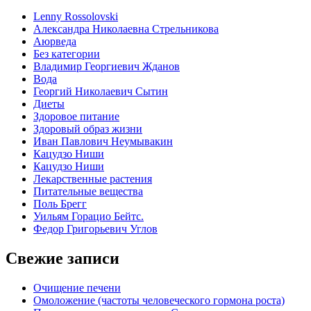
Lenny Rossolovski
Александра Николаевна Стрельникова
Аюрведа
Без категории
Владимир Георгиевич Жданов
Вода
Георгий Николаевич Сытин
Диеты
Здоровое питание
Здоровый образ жизни
Иван Павлович Неумывакин
Кацудзо Ниши
Кацудзо Ниши
Лекарственные растения
Питательные вещества
Поль Брегг
Уильям Горацио Бейтс.
Федор Григорьевич Углов
Свежие записи
Очищение печени
Омоложение (частоты человеческого гормона роста)