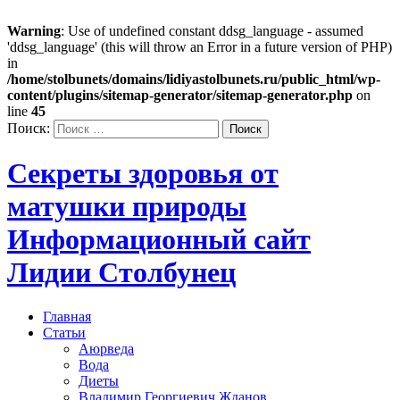
Warning
: Use of undefined constant ddsg_language - assumed
'ddsg_language' (this will throw an Error in a future version of PHP)
in
/home/stolbunets/domains/lidiyastolbunets.ru/public_html/wp-
content/plugins/sitemap-generator/sitemap-generator.php
on
line
45
Поиск:
Секреты здоровья от
матушки природы
Информационный сайт
Лидии Столбунец
Главная
Статьи
Аюрведа
Вода
Диеты
Владимир Георгиевич Жданов