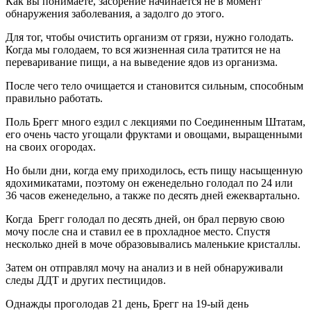
Как вы понимаете, засорение начинается не в момент
обнаружения заболевания, а задолго до этого.
Для тог, чтобы очистить организм от грязи, нужно голодать.
Когда мы голодаем, то вся жизненная сила тратится не на
переваривание пищи, а на выведение ядов из организма.
После чего тело очищается и становится сильным, способным
правильно работать.
Поль Брегг много ездил с лекциями по Соединенным Штатам,
его очень часто угощали фруктами и овощами, выращенными
на своих огородах.
Но были дни, когда ему приходилось, есть пищу насыщенную
ядохимикатами, поэтому он еженедельно голодал по 24 или
36 часов еженедельно, а также по десять дней ежеквартально.
Когда Брегг голодал по десять дней, он брал первую свою
мочу после сна и ставил ее в прохладное место. Спустя
несколько дней в моче образовывались маленькие кристаллы.
Затем он отправлял мочу на анализ и в ней обнаруживали
следы ДДТ и других пестицидов.
Однажды проголодав 21 день, Брегг на 19-ый день