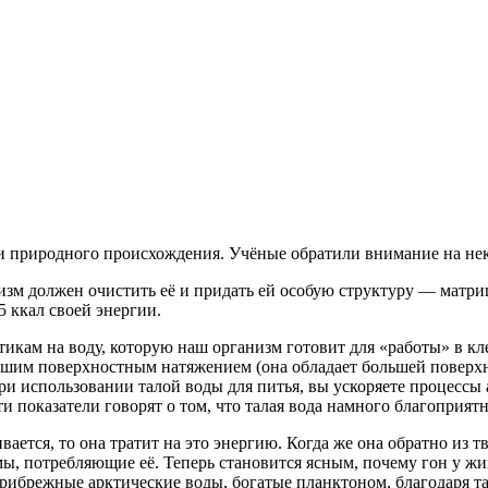
к и природного происхождения. Учёные обратили внимание на не
анизм должен очистить её и придать ей особую структуру — мат
5 ккал своей энергии.
тикам на воду, которую наш организм готовит для «работы» в кл
еньшим поверхностным натяжением (она обладает большей поверх
ри использовании талой воды для питья, вы ускоряете процессы 
и показатели говорят о том, что талая вода намного благоприят
вается, то она тратит на это энергию. Когда же она обратно из 
ы, потребляющие её. Теперь становится ясным, почему гон у жи
прибрежные арктические воды, богатые планктоном, благодаря т