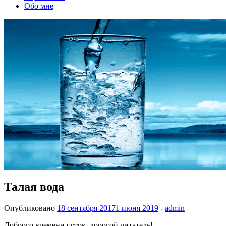
Обо мне
Талая вода
Опубликовано
18 сентября 2017
1 июня 2019
-
admin
Доброго времени суток, дорогой читатель!