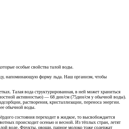
которые особые свойства талой воды.
рицу, напоминающую форму льда. Наш организм, чтобы
етках. Талая вода структурированная, в ней может храниться
ностной активностью) — 68 дин/см (75дин/см у обычной воды).
адсорбции, растворения, кристаллизации, переноса энергии.
нее обычной воды.
твёрдого состояния переходит в жидкое, то высвобождается
вотных происходит осенью и весной. Из тёплых стран, летят
алой воде. Фрукты, овощи, парное молоко тоже содержат