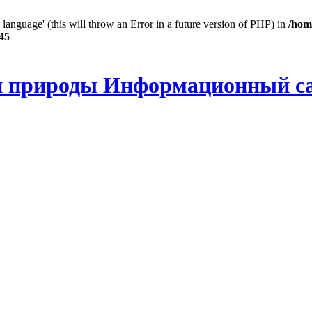
anguage' (this will throw an Error in a future version of PHP) in
/hom
45
и природы Информационный с