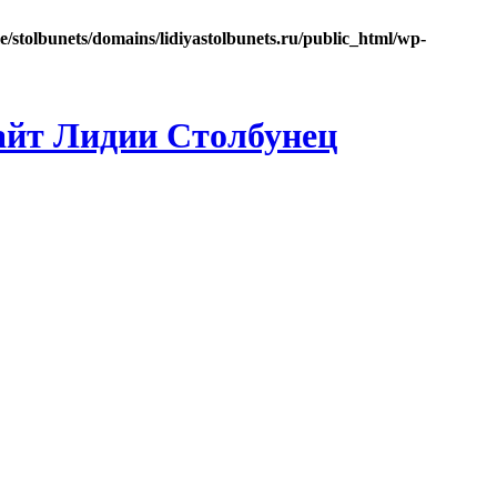
e/stolbunets/domains/lidiyastolbunets.ru/public_html/wp-
айт Лидии Столбунец