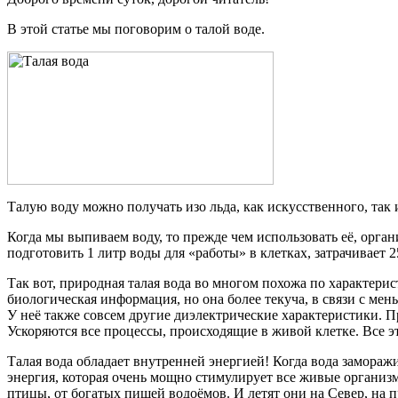
В этой статье мы поговорим о талой воде.
Талую воду можно получать изо льда, как искусственного, та
Когда мы выпиваем воду, то прежде чем использовать её, орг
подготовить 1 литр воды для «работы» в клетках, затрачивает 2
Так вот, природная талая вода во многом похожа по характерис
биологическая информация, но она более текуча, в связи с м
У неё также совсем другие диэлектрические характеристики. П
Ускоряются все процессы, происходящие в живой клетке. Все эт
Талая вода обладает внутренней энергией! Когда вода заморажи
энергия, которая очень мощно стимулирует все живые организм
птицы, от богатых пищей водоёмов. И летят они на Север, на 