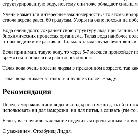
структурированную воду, поэтому они тоже обладают сильным
Учёные заметили интересные закономерности, что атомы водоро
ствола дерева равен 60 градусам. Узоры на окне похожи на побе
Вода очень долго сохраняет свою структуру льда при таянии. О
биохимических процессах организма. Талая вода наиболее полезн
чтобы льдинки не растаяли. Только в таком случае будет явный
Если принимать такую воду, то через 5-7 месяцев произойдёт п
время сна и повысится работоспособность.
Талая вода очень полезна людям в преклонном возрасте, так к
Талая вода снимает усталость и лучше утоляет жажду.
Рекомендация
Перед замораживанием воды из-под крана нужно дать ей отстоя
использовать ни для заморозки, ни для питья, а сливать (где-то 
Если у вас появилось желание поделиться прочитанным с друзья
С уважением, Столбунец Лидия.