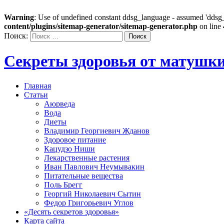
Warning
: Use of undefined constant ddsg_language - assumed 'ddsg_l
content/plugins/sitemap-generator/sitemap-generator.php
on line
Поиск:
Секреты здоровья от матушк
Главная
Статьи
Аюрведа
Вода
Диеты
Владимир Георгиевич Жданов
Здоровое питание
Кацудзо Ниши
Лекарственные растения
Иван Павлович Неумывакин
Питательные вещества
Поль Брегг
Георгий Николаевич Сытин
Федор Григорьевич Углов
«Десять секретов здоровья»
Карта сайта