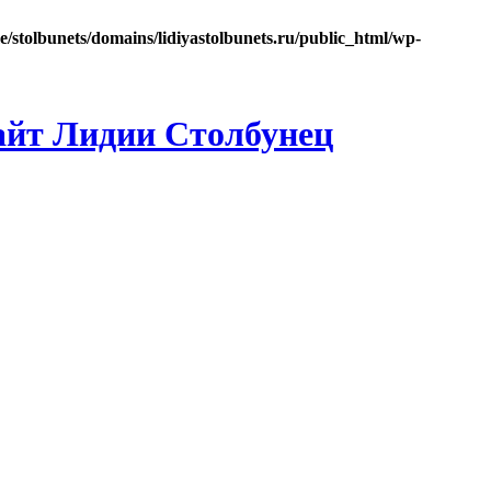
e/stolbunets/domains/lidiyastolbunets.ru/public_html/wp-
айт Лидии Столбунец