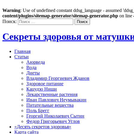
Warning
: Use of undefined constant ddsg_language - assumed 'ddsg_l
content/plugins/sitemap-generator/sitemap-generator.php
on line
Поиск:
Секреты здоровья от матушк
Главная
Статьи
Аюрведа
Вода
Диеты
Владимир Георгиевич Жданов
Здоровое питание
Кацудзо Ниши
Лекарственные растения
Иван Павлович Неумывакин
Питательные вещества
Поль Брегг
Георгий Николаевич Сытин
Федор Григорьевич Углов
«Десять секретов здоровья»
Карта сайта