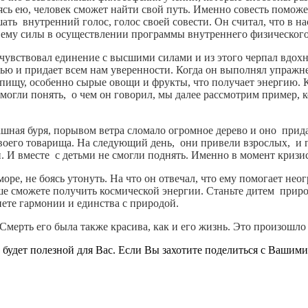
уясь ею, человек сможет найти свой путь. Именно совесть помож
ать внутренний голос, голос своей совести. Он считал, что в на
а ему силы в осуществлении программы внутреннего физического
чувствовал единение с высшими силами и из этого черпал вдохно
ью и придает всем нам уверенности. Когда он выполнял упражне
пищу, особенно сырые овощи и фрукты, что получает энергию. Ко
могли понять, о чем он говорил, мы далее рассмотрим пример, к
рашная буря, порывом ветра сломало огромное дерево и оно прида
оего товарища. На следующий день, они привели взрослых, и п
. И вместе с детьми не смогли поднять. Именно в момент кризис
оре, не боясь утонуть. На что он отвечал, что ему помогает нео
ше сможете получить космической энергии. Станьте дитем приро
гнете гармонии и единства с природой.
мерть его была также красива, как и его жизнь. Это произошло 
будет полезной для Вас. Если Вы захотите поделиться с Вашими