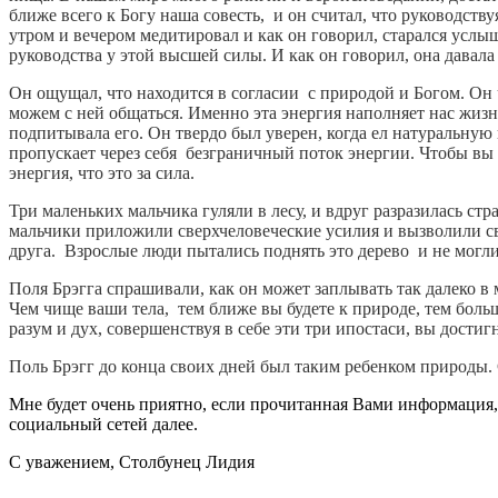
ближе всего к Богу наша совесть, и он считал, что руководств
утром и вечером медитировал и как он говорил, старался услыш
руководства у этой высшей силы. И как он говорил, она давал
Он ощущал, что находится в согласии с природой и Богом. Он 
можем с ней общаться. Именно эта энергия наполняет нас жизн
подпитывала его. Он твердо был уверен, когда ел натуральную 
пропускает через себя безграничный поток энергии. Чтобы вы 
энергия, что это за сила.
Три маленьких мальчика гуляли в лесу, и вдруг разразилась ст
мальчики приложили сверхчеловеческие усилия и вызволили св
друга. Взрослые люди пытались поднять это дерево и не могли
Поля Брэгга спрашивали, как он может заплывать так далеко в м
Чем чище ваши тела, тем ближе вы будете к природе, тем боль
разум и дух, совершенствуя в себе эти три ипостаси, вы дости
Поль Брэгг до конца своих дней был таким ребенком природы. С
Мне будет очень приятно, если прочитанная Вами информация, 
социальный сетей далее.
С уважением, Столбунец Лидия