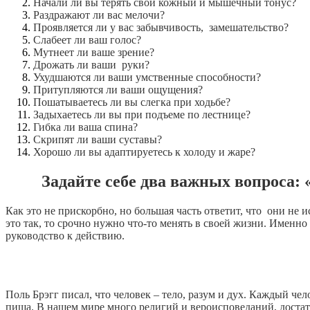
Начали ли вы терять свой кожный и мышечный тонус?
Раздражают ли вас мелочи?
Проявляется ли у вас забывчивость, замешательство?
Слабеет ли ваш голос?
Мутнеет ли ваше зрение?
Дрожать ли ваши руки?
Ухудшаются ли ваши умственные способности?
Притупляются ли ваши ощущения?
Пошатываетесь ли вы слегка при ходьбе?
Задыхаетесь ли вы при подъеме по лестнице?
Гибка ли ваша спина?
Скрипят ли ваши суставы?
Хорошо ли вы адаптируетесь к холоду и жаре?
Задайте себе два важных вопроса:
Как это не прискорбно, но большая часть ответит, что они н
это так, то срочно нужно что-то менять в своей жизни. Именно
руководство к действию.
Поль Брэгг писал, что человек – тело, разум и дух. Каждый ч
пища. В нашем мире много религий и вероисповеданий, достат