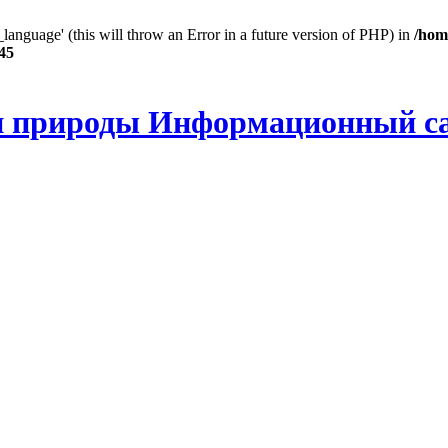
anguage' (this will throw an Error in a future version of PHP) in
/hom
45
и природы Информационный с