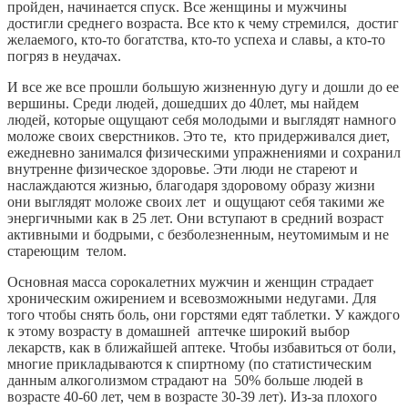
пройден, начинается спуск. Все женщины и мужчины
достигли среднего возраста. Все кто к чему стремился, достиг
желаемого, кто-то богатства, кто-то успеха и славы, а кто-то
погряз в неудачах.
И все же все прошли большую жизненную дугу и дошли до ее
вершины. Среди людей, дошедших до 40лет, мы найдем
людей, которые ощущают себя молодыми и выглядят намного
моложе своих сверстников. Это те, кто придерживался диет,
ежедневно занимался физическими упражнениями и сохранил
внутренне физическое здоровье. Эти люди не стареют и
наслаждаются жизнью, благодаря здоровому образу жизни
они выглядят моложе своих лет и ощущают себя такими же
энергичными как в 25 лет. Они вступают в средний возраст
активными и бодрыми, с безболезненным, неутомимым и не
стареющим телом.
Основная масса сорокалетних мужчин и женщин страдает
хроническим ожирением и всевозможными недугами. Для
того чтобы снять боль, они горстями едят таблетки. У каждого
к этому возрасту в домашней аптечке широкий выбор
лекарств, как в ближайшей аптеке. Чтобы избавиться от боли,
многие прикладываются к спиртному (по статистическим
данным алкоголизмом страдают на 50% больше людей в
возрасте 40-60 лет, чем в возрасте 30-39 лет). Из-за плохого