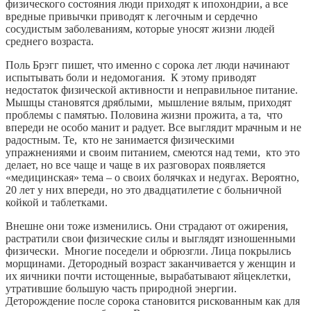
физического состояния люди приходят к ипохондрии, а все
вредные привычки приводят к легочным и сердечно
сосудистым заболеваниям, которые уносят жизни людей
среднего возраста.
Поль Брэгг пишет, что именно с сорока лет люди начинают
испытывать боли и недомогания. К этому приводят
недостаток физической активности и неправильное питание.
Мышцы становятся дряблыми, мышление вялым, приходят
проблемы с памятью. Половина жизни прожита, а та, что
впереди не особо манит и радует. Все выглядит мрачным и не
радостным. Те, кто не занимается физическими
упражнениями и своим питанием, смеются над теми, кто это
делает, но все чаще и чаще в их разговорах появляется
«медицинская» тема – о своих болячках и недугах. Вероятно,
20 лет у них впереди, но это двадцатилетие с больничной
койкой и таблетками.
Внешне они тоже изменились. Они страдают от ожирения,
растратили свои физические силы и выглядят изношенными
физически. Многие поседели и обрюзгли. Лица покрылись
морщинами. Детородный возраст заканчивается у женщин и
их яичники почти истощенные, вырабатывают яйцеклетки,
утратившие большую часть природной энергии.
Деторождение после сорока становится рискованным как для