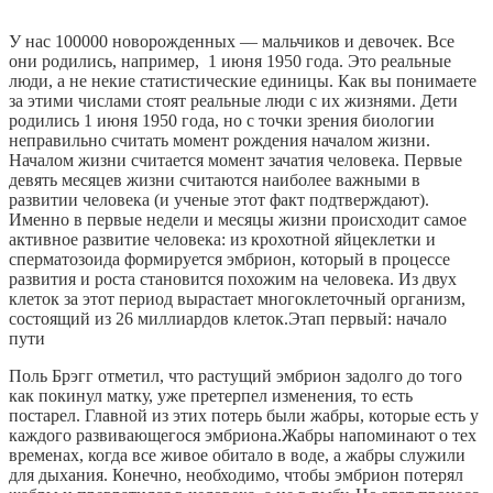
У нас 100000 новорожденных — мальчиков и девочек. Все
они родились, например, 1 июня 1950 года. Это реальные
люди, а не некие статистические единицы. Как вы понимаете
за этими числами стоят реальные люди с их жизнями. Дети
родились 1 июня 1950 года, но с точки зрения биологии
неправильно считать момент рождения началом жизни.
Началом жизни считается момент зачатия человека. Первые
девять месяцев жизни считаются наиболее важными в
развитии человека (и ученые этот факт подтверждают).
Именно в первые недели и месяцы жизни происходит самое
активное развитие человека: из крохотной яйцеклетки и
сперматозоида формируется эмбрион, который в процессе
развития и роста становится похожим на человека. Из двух
клеток за этот период вырастает многоклеточный организм,
состоящий из 26 миллиардов клеток.Этап первый: начало
пути
Поль Брэгг отметил, что растущий эмбрион задолго до того
как покинул матку, уже претерпел изменения, то есть
постарел. Главной из этих потерь были жабры, которые есть у
каждого развивающегося эмбриона.Жабры напоминают о тех
временах, когда все живое обитало в воде, а жабры служили
для дыхания. Конечно, необходимо, чтобы эмбрион потерял