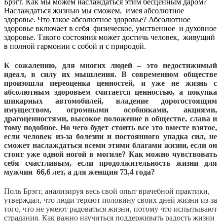
Брэгг. Как мы можем наслаждаться этим бесценным даром?
Наслаждаться жизнью мы сможем, имея абсолютное
здоровье. Что такое абсолютное здоровье? Абсолютное
здоровье включает в себя физическое, умственное и духовное
здоровье. Такого состояния может достичь человек, живущий
в полной гармонии с собой и с природой.
К сожалению, для многих людей – это недостижимый
идеал, в силу их мышления. В современном обществе
произошла переоценка ценностей, и уже не жизнь с
абсолютным здоровьем считается ценностью, а покупка
шикарных автомобилей, владение дорогостоящим
имуществом, огромными особняками, акциями,
драгоценностями, высокое положение в обществе, слава и
тому подобное. Но чего будет стоить все это вместе взятое,
если человек из-за болезни и постоянного упадка сил, не
сможет наслаждаться всеми этими благами жизни, если он
стоит уже одной ногой в могиле? Как можно чувствовать
себя счастливым, если продолжительность жизни для
мужчин 66,6 лет, а для женщин 73,4 года?
Поль Брэгг, анализируя весь свой опыт врачебной практики,
утверждал, что люди теряют половину своих дней жизни из-за
того, что не умеют радоваться жизни, потому что испытывают
страдания. Как важно научиться поддерживать радость жизни