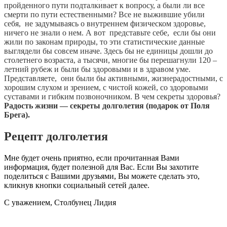
пройденного пути подталкивает к вопросу, а были ли все
смерти по пути естественными? Все не выжившие убили
себя, не задумываясь о внутреннем физическом здоровье,
ничего не знали о нем. А вот представьте себе, если бы они
жили по законам природы, то эти статистические данные
выглядели бы совсем иначе. Здесь бы не единицы дошли до
столетнего возраста, а тысячи, многие бы перешагнули 120 –
летний рубеж и были бы здоровыми и в здравом уме.
Представляете, они были бы активными, жизнерадостными, с
хорошим слухом и зрением, с чистой кожей, со здоровыми
суставами и гибким позвоночником. В чем секреты здоровья?
Радость жизни — секреты долголетия (подарок от Поля
Брега).
Рецепт долголетия
Мне будет очень приятно, если прочитанная Вами
информация, будет полезной для Вас. Если Вы захотите
поделиться с Вашими друзьями, Вы можете сделать это,
кликнув кнопки социальный сетей далее.
С уважением, Столбунец Лидия