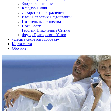
Здоровое питание
Кацудзо Ниши
Лекарственные растения
Иван Павлович Неумывакин
Питательные вещества
Поль Брегг
Георгий Николаевич Сытин
Федор Григорьевич Углов
«Десять секретов здоровья»
Карта сайта
Обо мне