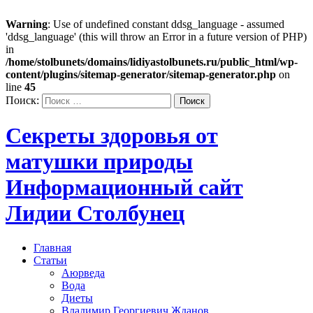
Warning
: Use of undefined constant ddsg_language - assumed
'ddsg_language' (this will throw an Error in a future version of PHP)
in
/home/stolbunets/domains/lidiyastolbunets.ru/public_html/wp-
content/plugins/sitemap-generator/sitemap-generator.php
on
line
45
Поиск:
Секреты здоровья от
матушки природы
Информационный сайт
Лидии Столбунец
Главная
Статьи
Аюрведа
Вода
Диеты
Владимир Георгиевич Жданов