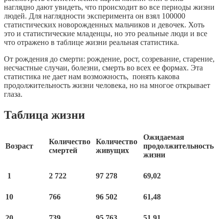
наглядно дают увидеть, что происходит во все периоды жизни
людей. Для наглядности эксперимента он взял 100000
статистических новорожденных мальчиков и девочек. Хоть
это и статистические младенцы, но это реальные люди и все
что отражено в таблице жизни реальная статистика.
От рождения до смерти: рождение, рост, созревание, старение,
несчастные случаи, болезни, смерть во всех ее формах. Эта
статистика не дает нам возможность, понять какова
продолжительность жизни человека, но на многое открывает
глаза.
Таблица жизни
Ожидаемая
Количество
Количество
Возраст
продолжительность
смертей
живущих
жизни
1
2 722
97 278
69,02
10
766
96 502
61,48
20
739
95 763
51,91