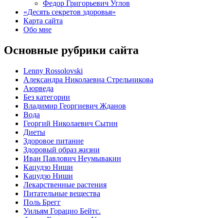
Федор Григорьевич Углов
«Десять секретов здоровья»
Карта сайта
Обо мне
Основные рубрики сайта
Lenny Rossolovski
Александра Николаевна Стрельникова
Аюрведа
Без категории
Владимир Георгиевич Жданов
Вода
Георгий Николаевич Сытин
Диеты
Здоровое питание
Здоровый образ жизни
Иван Павлович Неумывакин
Кацудзо Ниши
Кацудзо Ниши
Лекарственные растения
Питательные вещества
Поль Брегг
Уильям Горацио Бейтс.