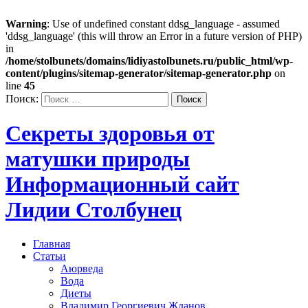
Warning
: Use of undefined constant ddsg_language - assumed
'ddsg_language' (this will throw an Error in a future version of PHP)
in
/home/stolbunets/domains/lidiyastolbunets.ru/public_html/wp-
content/plugins/sitemap-generator/sitemap-generator.php
on
line
45
Поиск:
Секреты здоровья от
матушки природы
Информационный сайт
Лидии Столбунец
Главная
Статьи
Аюрведа
Вода
Диеты
Владимир Георгиевич Жданов